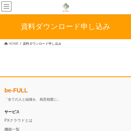
コ
ナ
ン
ビ
テ
ゲ
ン
ー
資料ダウンロード申し込み
ツ
シ
へ
ョ
ス
ン
HOME
資料ダウンロード申し込み
キ
に
ッ
移
プ
動
be-FULL
「全ての人と組織を、相思相愛に」
サービス
PXクラウドとは
機能一覧